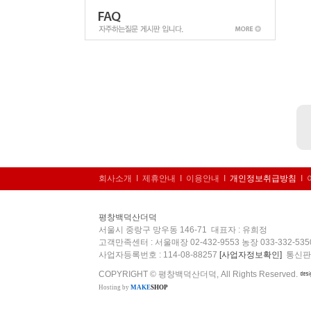
회사소개
I
제휴안내
I
이용안내
I
개인정보취급방침
I
평창백덕산더덕
서울시 중랑구 망우동 146-71 대표자 : 유희정
고객만족센터 : 서울매장 02-432-9553 농장 033-332-53
사업자등록번호 : 114-08-88257
[사업자정보확인]
통신판매업
COPYRIGHT © 평창백덕산더덕, All Rights Reserved.
Hosting by
MAKE
SHOP