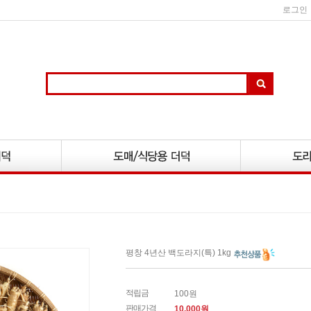
로그인
평창 4년산 백도라지(특) 1kg
적립금
100원
판매가격
10,000
원