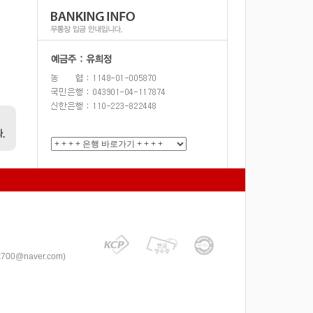
k700@naver.com
)