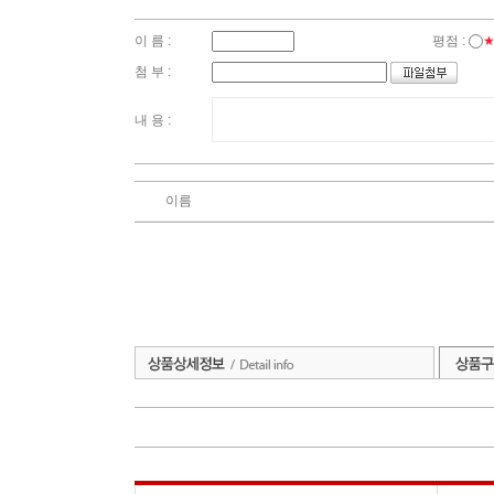
이 름 :
평점 :
첨 부 :
내 용 :
이름