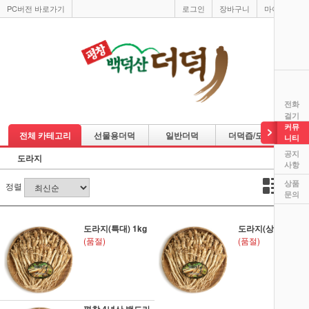
PC버전 바로가기
로그인
장바구니
마이페이지
전화
걸기
커뮤
전체 카테고리
선물용더덕
일반더덕
더덕즙/도라지즙
니티
공지
도라지
사항
상품
정렬
문의
도라지(특대) 1kg
도라지(상) 1kg
(품절)
(품절)