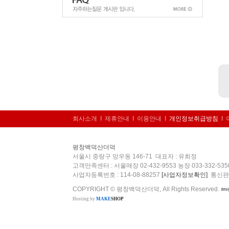
회사소개
I
제휴안내
I
이용안내
I
개인정보취급방침
I
평창백덕산더덕
서울시 중랑구 망우동 146-71 대표자 : 유희정
고객만족센터 : 서울매장 02-432-9553 농장 033-332-53
사업자등록번호 : 114-08-88257
[사업자정보확인]
통신판매업
COPYRIGHT © 평창백덕산더덕, All Rights Reserved.
Hosting by
MAKE
SHOP