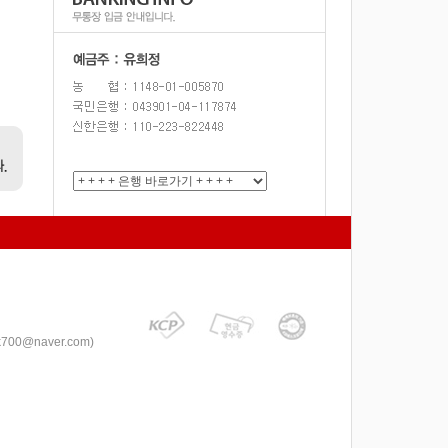
k700@naver.com
)