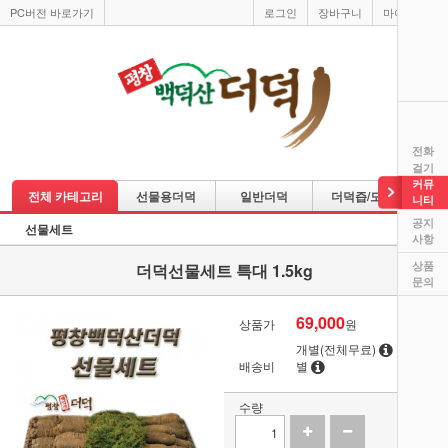
PC버전 바로가기
로그인
장바구니
마이페이지
전화
걸기
커뮤
전체 카테고리
선물용더덕
일반더덕
더덕즙/도라지즙
니티
공지
선물세트
사항
상품
더덕선물세트 특대 1.5kg
문의
69,000
상품가
원
개별(전체무료)
지역
배송비
별
수량